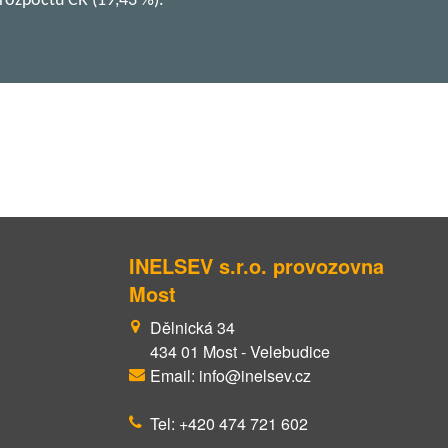
 rozpočtu ČR (19,43 %).
INELSEV s.r.o. provozovna
Most
Dělnická 34
434 01 Most - Velebudice
Email: info@inelsev.cz
Tel: +420 474 721 602