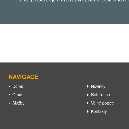
Tento příspěvek je hrazen z Evropského sociálního f
NAVIGACE
Domů
Novinky
O nás
Reference
Služby
Volné pozice
Kontakty