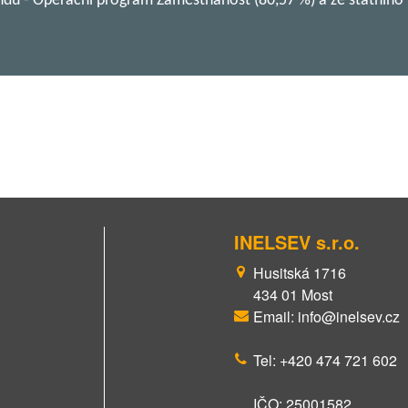
ondu - Operační program Zaměstnanost (80,57 %) a ze státního
INELSEV s.r.o.
Husitská 1716
434 01 Most
Email: info@inelsev.cz
Tel: +420 474 721 602
IČO: 25001582