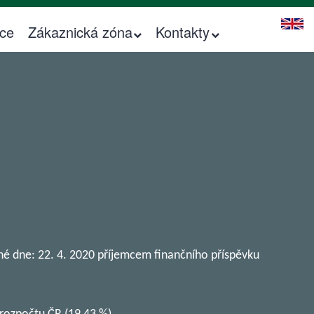
ice
Zákaznická zóna
Kontakty
Kontakty pro realizaci na ČEZ DISTRIBUCE
é dne: 22. 4. 2020 příjemcem finančního příspěvku