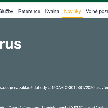
Služby
Reference
Kvalita
Novinky
Volné poz
rus
V s.r.o. je na základě dohody č. MOA-CO-3012881/2020 uzavřen