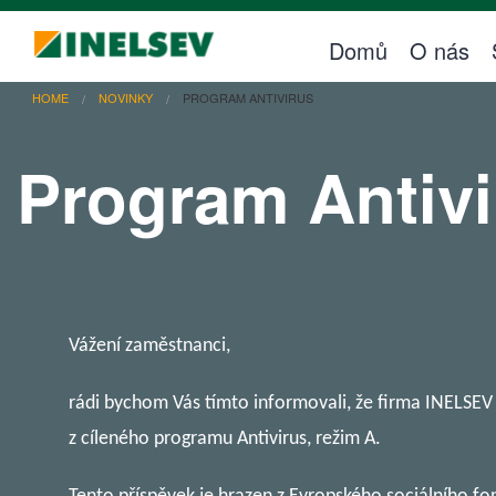
Volné pozice
Domů
O nás
Zákaznická zóna
HOME
NOVINKY
PROGRAM ANTIVIRUS
Požadavek na servisní zásah
Program Antivi
Řízení dokumentů
Zákaznický dotazník
Kontakty
Kontakty
Vážení zaměstnanci,
Kontakty pro realizaci na ČEZ DISTRIBUCE
rádi bychom Vás tímto informovali, že firma INELSE
z cíleného programu Antivirus, režim A.