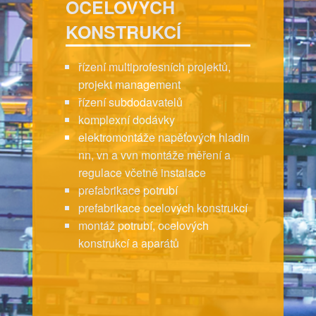
OCELOVÝCH
KONSTRUKCÍ
řízení multiprofesních projektů,
projekt management
řízení subdodavatelů
komplexní dodávky
elektromontáže napěťových hladin
nn, vn a vvn montáže měření a
regulace včetně instalace
prefabrikace potrubí
prefabrikace ocelových konstrukcí
montáž potrubí, ocelových
konstrukcí a aparátů