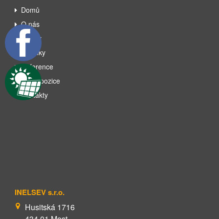
Domů
O nás
Služby
Novinky
Reference
Volné pozice
Kontakty
INELSEV s.r.o.
Husitská 1716
434 01 Most