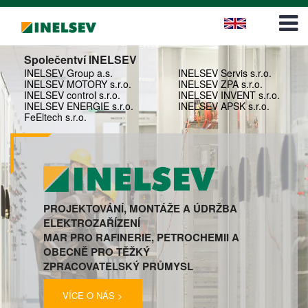
Volné pozice
Zákaznická zóna
Společentví INELSEV
Požadavek na servisní zásah
INELSEV Group a.s.
INELSEV Servis s.r.o.
INELSEV MOTORY s.r.o.
INELSEV ZPA s.r.o.
INELSEV control s.r.o.
INELSEV INVENT s.r.o.
Řízení dokumentů
INELSEV ENERGIE s.r.o.
INELSEV APSK s.r.o.
FeEltech s.r.o.
Zákaznický dotazník
Kontakty
Kontakty
PROJEKTOVÁNÍ, MONTÁŽE A ÚDRŽBA
ELEKTROZAŘÍZENÍ
Kontakty pro realizaci na ČEZ DISTRIBUCE
MAR PRO RAFINERIE, PETROCHEMII A
OBECNĚ PRO TĚŽKÝ
ZPRACOVATELSKÝ PRŮMYSL
VÍCE O NÁS >