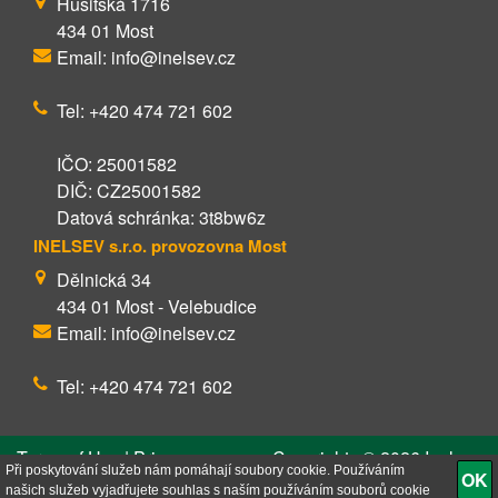
Husitská 1716
434 01 Most
Email: info@inelsev.cz
Tel: +420 474 721 602
IČO: 25001582
DIČ: CZ25001582
Datová schránka: 3t8bw6z
INELSEV s.r.o. provozovna Most
Dělnická 34
434 01 Most - Velebudice
Email: info@inelsev.cz
Tel: +420 474 721 602
Terms of Use | Privacy
Copyrights © 2026 Inelsev
Policy