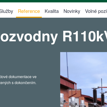
Služby
Reference
Kvalita
Novinky
Volné poz
rozvodny R110k
ektové dokumentace ve
ojených s dokončením.