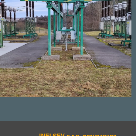
INELSEV s.r.o. provozovna