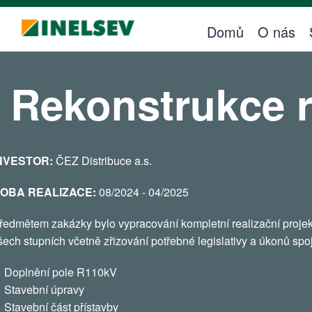
Volné pozice
Domů
O nás
Zákaznická zóna
Požadavek na servisní zásah
Rekonstrukce 
Řízení dokumentů
Zákaznický dotazník
NVESTOR:
ČEZ Distribuce a.s.
Kontakty
OBA REALIZACE:
08/2024 - 04/2025
Kontakty
ředmětem zakázky bylo vypracování kompletní realizační proj
Kontakty pro realizaci na ČEZ DISTRIBUCE
šech stupních včetně zřizování potřebné legislativy a úkonů sp
Doplnění pole R110kV
Stavební úpravy
Stavební část přístavby