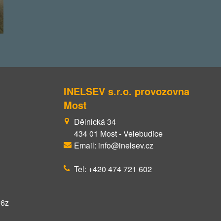
INELSEV s.r.o. provozovna
Most
Dělnická 34
434 01 Most - Velebudice
Email: info@inelsev.cz
Tel: +420 474 721 602
w6z