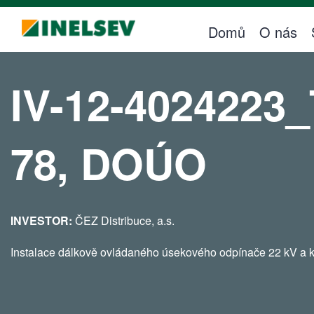
Volné pozice
Domů
O nás
Zákaznická zóna
Požadavek na servisní zásah
IV-12-4024223_
Řízení dokumentů
Zákaznický dotazník
78, DOÚO
Kontakty
Kontakty
INVESTOR:
ČEZ Distribuce, a.s.
Kontakty pro realizaci na ČEZ DISTRIBUCE
Instalace dálkově ovládaného úsekového odpínače 22 kV a k