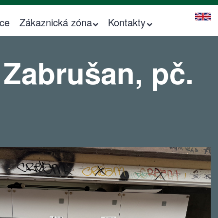
ice
Zákaznická zóna
Kontakty
 Zabrušan, pč.
Kontakty pro realizaci na ČEZ DISTRIBUCE