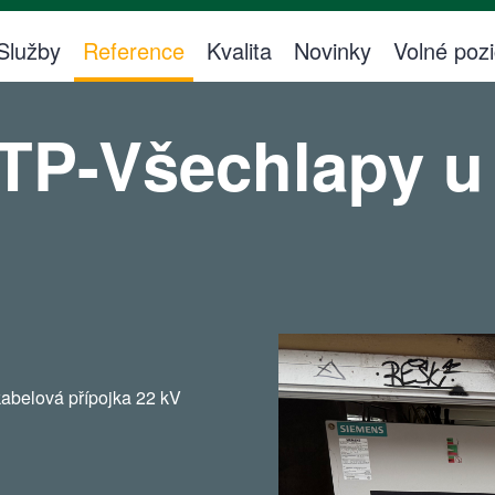
Služby
Reference
Kvalita
Novinky
Volné poz
TP-Všechlapy u
abelová přípojka 22 kV