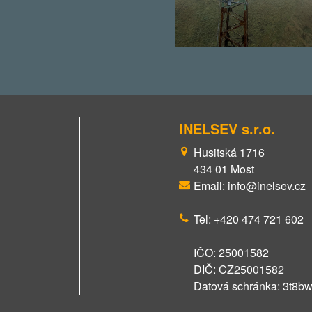
INELSEV s.r.o.
Husitská 1716
434 01 Most
Email: info@inelsev.cz
Tel: +420 474 721 602
IČO: 25001582
DIČ: CZ25001582
Datová schránka: 3t8b