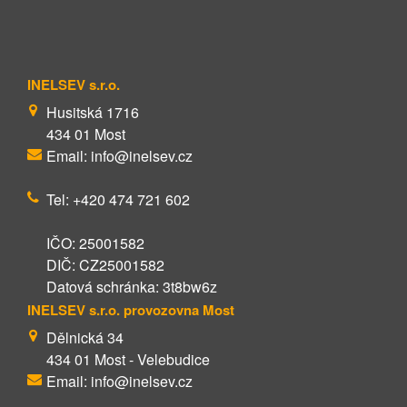
INELSEV s.r.o.
Husitská 1716
434 01 Most
Email: info@inelsev.cz
Tel: +420 474 721 602
IČO: 25001582
DIČ: CZ25001582
Datová schránka: 3t8bw6z
INELSEV s.r.o. provozovna Most
Dělnická 34
434 01 Most - Velebudice
Email: info@inelsev.cz